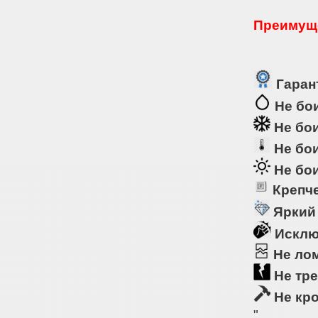
Преимуще
Гарант
Не бои
Не бои
Не бои
Не бои
Крепче
Яркий
Исклю
Не ло
Не тре
Не кр
"