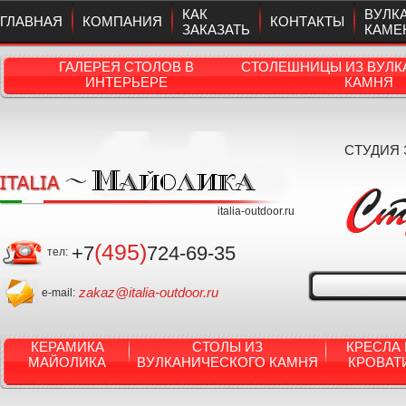
КАК
ВУЛК
ГЛАВНАЯ
КОМПАНИЯ
КОНТАКТЫ
ЗАКАЗАТЬ
КАМЕ
ГАЛЕРЕЯ СТОЛОВ В
СТОЛЕШНИЦЫ ИЗ ВУЛК
ИНТЕРЬЕРЕ
КАМНЯ
СТУДИЯ
italia-outdoor.ru
(495)
+7
724-69-35
тел:
zakaz@italia-outdoor.ru
e-mail:
КЕРАМИКА
СТОЛЫ ИЗ
КРЕСЛА 
МАЙОЛИКА
ВУЛКАНИЧЕСКОГО КАМНЯ
КРОВАТ