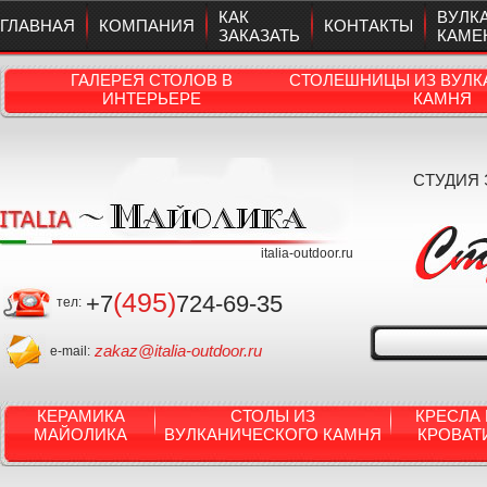
КАК
ВУЛК
ГЛАВНАЯ
КОМПАНИЯ
КОНТАКТЫ
ЗАКАЗАТЬ
КАМЕ
ГАЛЕРЕЯ СТОЛОВ В
СТОЛЕШНИЦЫ ИЗ ВУЛК
ИНТЕРЬЕРЕ
КАМНЯ
СТУДИЯ
italia-outdoor.ru
(495)
+7
724-69-35
тел:
zakaz@italia-outdoor.ru
e-mail:
КЕРАМИКА
СТОЛЫ ИЗ
КРЕСЛА 
МАЙОЛИКА
ВУЛКАНИЧЕСКОГО КАМНЯ
КРОВАТ