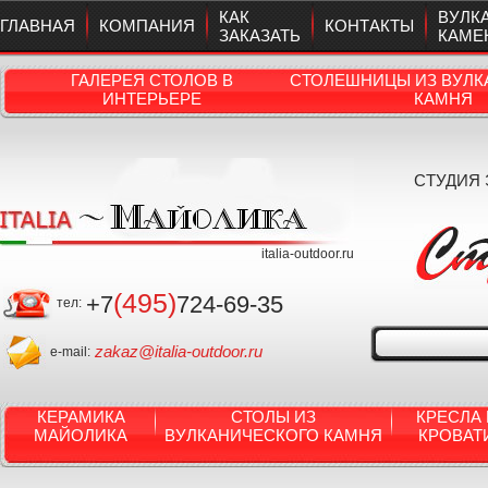
КАК
ВУЛК
ГЛАВНАЯ
КОМПАНИЯ
КОНТАКТЫ
ЗАКАЗАТЬ
КАМЕ
ГАЛЕРЕЯ СТОЛОВ В
СТОЛЕШНИЦЫ ИЗ ВУЛК
ИНТЕРЬЕРЕ
КАМНЯ
СТУДИЯ
italia-outdoor.ru
(495)
+7
724-69-35
тел:
zakaz@italia-outdoor.ru
e-mail:
КЕРАМИКА
СТОЛЫ ИЗ
КРЕСЛА 
МАЙОЛИКА
ВУЛКАНИЧЕСКОГО КАМНЯ
КРОВАТ