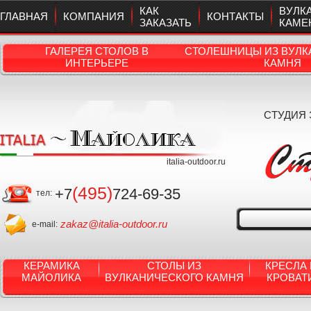
КАК
ВУЛК
ГЛАВНАЯ
КОМПАНИЯ
КОНТАКТЫ
ЗАКАЗАТЬ
КАМЕ
ГАЛЕРЕЯ СТОЛОВ В
СТОЛЕШНИЦЫ ИЗ ВУЛК
ИНТЕРЬЕРЕ
КАМНЯ
СТУДИЯ
italia-outdoor.ru
(495)
+7
724-69-35
тел:
zakaz@italia-outdoor.ru
e-mail:
КЕРАМИКА
СТОЛЫ ИЗ
КРЕСЛА 
МАЙОЛИКА
ВУЛКАНИЧЕСКОГО КАМНЯ
КРОВАТ