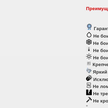
Преимуще
Гарант
Не бои
Не бои
Не бои
Не бои
Крепче
Яркий
Исклю
Не ло
Не тре
Не кр
"