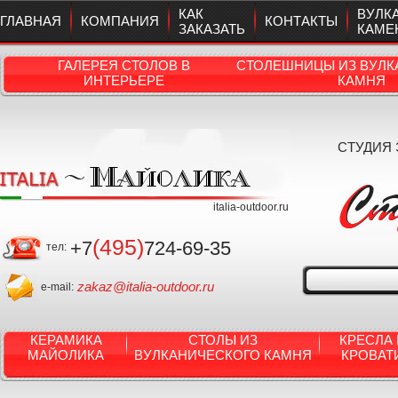
КАК
ВУЛК
ГЛАВНАЯ
КОМПАНИЯ
КОНТАКТЫ
ЗАКАЗАТЬ
КАМЕ
ГАЛЕРЕЯ СТОЛОВ В
СТОЛЕШНИЦЫ ИЗ ВУЛК
ИНТЕРЬЕРЕ
КАМНЯ
СТУДИЯ
italia-outdoor.ru
(495)
+7
724-69-35
тел:
zakaz@italia-outdoor.ru
e-mail:
КЕРАМИКА
СТОЛЫ ИЗ
КРЕСЛА 
МАЙОЛИКА
ВУЛКАНИЧЕСКОГО КАМНЯ
КРОВАТ