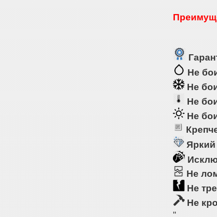
Преимуще
Гарант
Не бои
Не бои
Не бои
Не бои
Крепче
Яркий
Исклю
Не ло
Не тре
Не кр
"