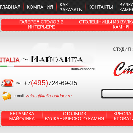
КАК
ВУЛК
ГЛАВНАЯ
КОМПАНИЯ
КОНТАКТЫ
ЗАКАЗАТЬ
КАМЕ
ГАЛЕРЕЯ СТОЛОВ В
СТОЛЕШНИЦЫ ИЗ ВУЛК
ИНТЕРЬЕРЕ
КАМНЯ
СТУДИЯ
italia-outdoor.ru
(495)
+7
724-69-35
тел:
zakaz@italia-outdoor.ru
e-mail:
КЕРАМИКА
СТОЛЫ ИЗ
КРЕСЛА 
МАЙОЛИКА
ВУЛКАНИЧЕСКОГО КАМНЯ
КРОВАТ