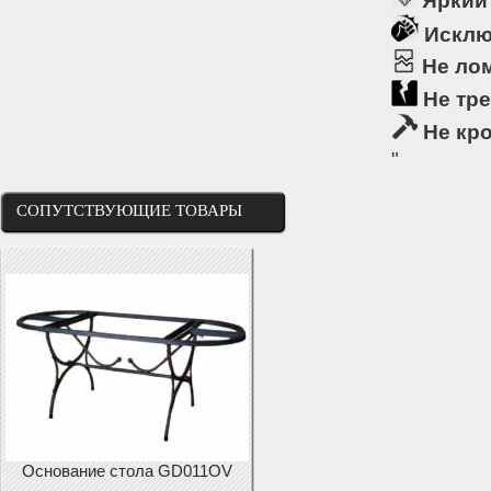
Яркий
Исклю
Не ло
Не тре
Не кр
"
СОПУТСТВУЮЩИЕ ТОВАРЫ
Основание стола GD011OV