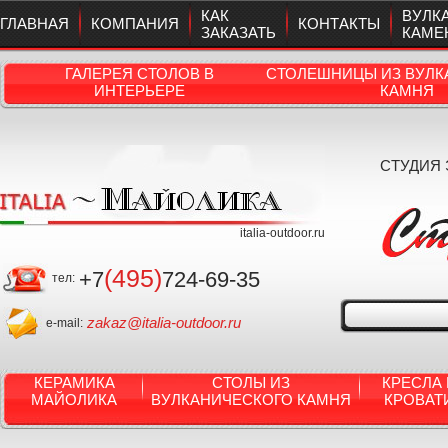
КАК
ВУЛК
ГЛАВНАЯ
КОМПАНИЯ
КОНТАКТЫ
ЗАКАЗАТЬ
КАМЕ
ГАЛЕРЕЯ СТОЛОВ В
СТОЛЕШНИЦЫ ИЗ ВУЛК
ИНТЕРЬЕРЕ
КАМНЯ
СТУДИЯ
italia-outdoor.ru
(495)
+7
724-69-35
тел:
zakaz@italia-outdoor.ru
e-mail:
КЕРАМИКА
СТОЛЫ ИЗ
КРЕСЛА 
МАЙОЛИКА
ВУЛКАНИЧЕСКОГО КАМНЯ
КРОВАТ