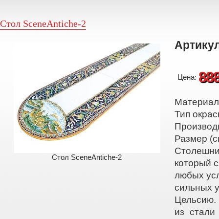
Стол SceneAntiche-2
Артикул
88
Цена:
Материал:
Тип окрас
Производ
Размер (с
Столешниц
Стол SceneAntiche-2
который с
любых усл
сильных у
Цельсию.
из стали