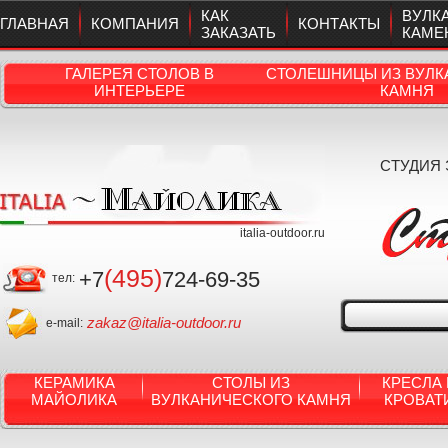
КАК
ВУЛК
ГЛАВНАЯ
КОМПАНИЯ
КОНТАКТЫ
ЗАКАЗАТЬ
КАМЕ
ГАЛЕРЕЯ СТОЛОВ В
СТОЛЕШНИЦЫ ИЗ ВУЛК
ИНТЕРЬЕРЕ
КАМНЯ
СТУДИЯ
italia-outdoor.ru
(495)
+7
724-69-35
тел:
zakaz@italia-outdoor.ru
e-mail:
КЕРАМИКА
СТОЛЫ ИЗ
КРЕСЛА 
МАЙОЛИКА
ВУЛКАНИЧЕСКОГО КАМНЯ
КРОВАТ