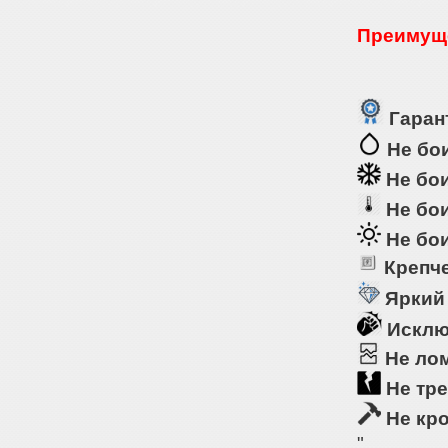
Преимуще
Гарант
Не бои
Не бои
Не бои
Не бои
Крепче
Яркий
Исклю
Не ло
Не тре
Не кр
"