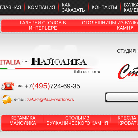
КАК
ВУЛК
ГЛАВНАЯ
КОМПАНИЯ
КОНТАКТЫ
ЗАКАЗАТЬ
КАМЕ
ГАЛЕРЕЯ СТОЛОВ В
СТОЛЕШНИЦЫ ИЗ ВУЛК
ИНТЕРЬЕРЕ
КАМНЯ
СТУДИЯ
italia-outdoor.ru
(495)
+7
724-69-35
тел:
zakaz@italia-outdoor.ru
e-mail:
КЕРАМИКА
СТОЛЫ ИЗ
КРЕСЛА 
МАЙОЛИКА
ВУЛКАНИЧЕСКОГО КАМНЯ
КРОВАТ