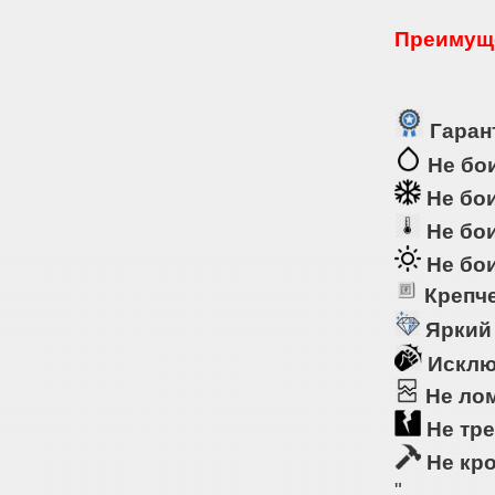
Преимуще
Гарант
Не бои
Не бои
Не бои
Не бои
Крепче
Яркий
Исклю
Не ло
Не тре
Не кр
"