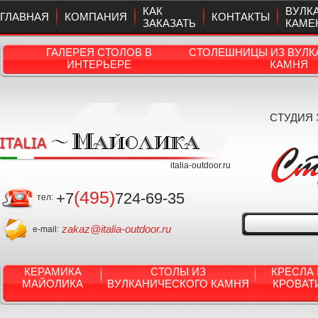
КАК
ВУЛК
ГЛАВНАЯ
КОМПАНИЯ
КОНТАКТЫ
ЗАКАЗАТЬ
КАМЕ
ГАЛЕРЕЯ СТОЛОВ В
СТОЛЕШНИЦЫ ИЗ ВУЛК
ИНТЕРЬЕРЕ
КАМНЯ
СТУДИЯ
italia-outdoor.ru
(495)
+7
724-69-35
тел:
zakaz@italia-outdoor.ru
e-mail:
КЕРАМИКА
СТОЛЫ ИЗ
КРЕСЛА 
МАЙОЛИКА
ВУЛКАНИЧЕСКОГО КАМНЯ
КРОВАТ