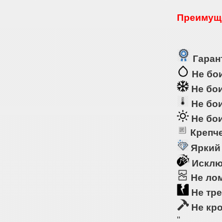
Преимуще
Гарант
Не бои
Не бои
Не бои
Не бои
Крепче
Яркий
Исклю
Не ло
Не тре
Не кр
"