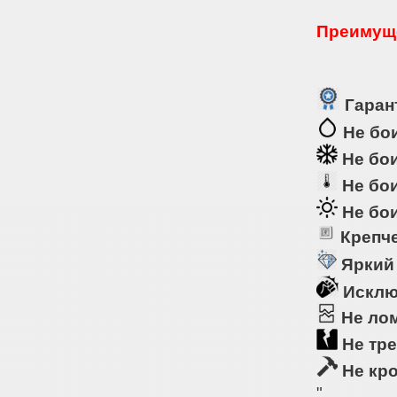
Преимуще
Гарант
Не бои
Не бои
Не бои
Не бои
Крепче
Яркий
Исклю
Не ло
Не тре
Не кр
"