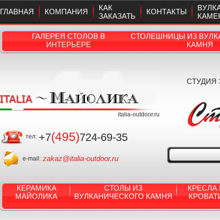
КАК
ВУЛК
ГЛАВНАЯ
КОМПАНИЯ
КОНТАКТЫ
ЗАКАЗАТЬ
КАМЕ
ГАЛЕРЕЯ СТОЛОВ В
СТОЛЕШНИЦЫ ИЗ ВУЛК
ИНТЕРЬЕРЕ
КАМНЯ
СТУДИЯ
italia-outdoor.ru
(495)
+7
724-69-35
тел:
zakaz@italia-outdoor.ru
e-mail:
КЕРАМИКА
СТОЛЫ ИЗ
КРЕСЛА 
МАЙОЛИКА
ВУЛКАНИЧЕСКОГО КАМНЯ
КРОВАТ