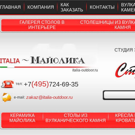
КАК
ВУЛК
ГЛАВНАЯ
КОМПАНИЯ
КОНТАКТЫ
ЗАКАЗАТЬ
КАМЕ
ГАЛЕРЕЯ СТОЛОВ В
СТОЛЕШНИЦЫ ИЗ ВУЛК
ИНТЕРЬЕРЕ
КАМНЯ
СТУДИЯ
italia-outdoor.ru
(495)
+7
724-69-35
тел:
zakaz@italia-outdoor.ru
e-mail:
КЕРАМИКА
СТОЛЫ ИЗ
КРЕСЛА 
МАЙОЛИКА
ВУЛКАНИЧЕСКОГО КАМНЯ
КРОВАТ