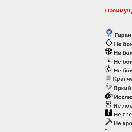
Преимуще
Гарант
Не бои
Не бои
Не бои
Не бои
Крепче
Яркий
Исклю
Не ло
Не тре
Не кр
"