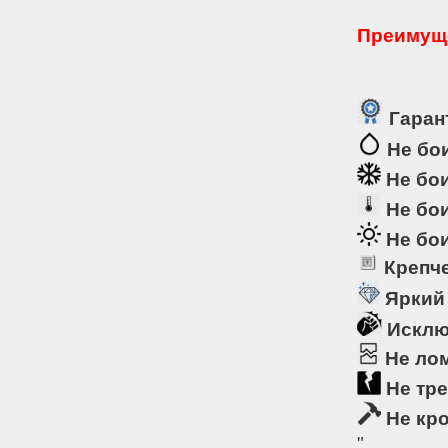
Преимуще
Гарант
Не бои
Не бои
Не бои
Не бои
Крепче
Яркий
Исклю
Не ло
Не тре
Не кр
"