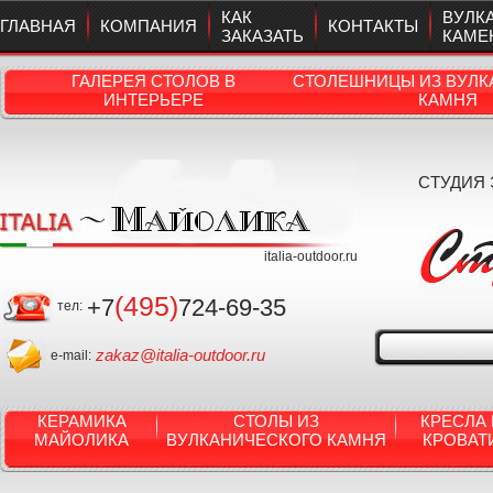
КАК
ВУЛК
ГЛАВНАЯ
КОМПАНИЯ
КОНТАКТЫ
ЗАКАЗАТЬ
КАМЕ
ГАЛЕРЕЯ СТОЛОВ В
СТОЛЕШНИЦЫ ИЗ ВУЛК
ИНТЕРЬЕРЕ
КАМНЯ
СТУДИЯ
italia-outdoor.ru
(495)
+7
724-69-35
тел:
zakaz@italia-outdoor.ru
e-mail:
КЕРАМИКА
СТОЛЫ ИЗ
КРЕСЛА 
МАЙОЛИКА
ВУЛКАНИЧЕСКОГО КАМНЯ
КРОВАТ