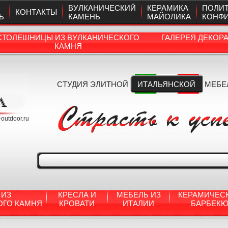
ВУЛКАНИЧЕСКИЙ
КЕРАМИКА
ПОЛИ
КОНТАКТЫ
Ь
КАМЕНЬ
МАЙОЛИКА
КОНФ
СТОЛЕШНИЦЫ ИЗ ВУЛКАНИЧЕСКОГО
ГАЛЕРЕЯ ДЕКОР
КАМНЯ
СТУДИЯ ЭЛИТНОЙ
ИТАЛЬЯНСКОЙ
МЕБЕ
a-outdoor.ru
 ИЗ
КРЕСЛА И
МЕБЕЛЬ ИЗ
КЕРАМИЧЕС
ОГО КАМНЯ
КРОВАТИ
ИТАЛИИ
БАРБЕК