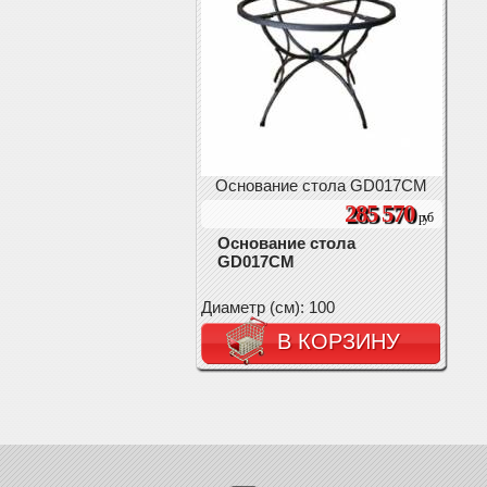
Основание стола GD017CM
285 570
руб
Основание стола
GD017CM
Диаметр (см): 100
В КОРЗИНУ