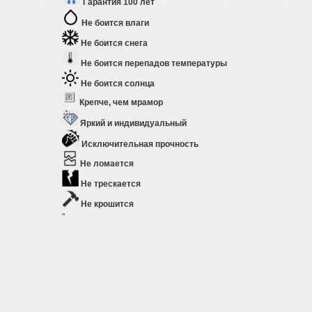
Гарантия 100 лет
Не боится влаги
Не боится снега
Не боится перепадов температуры
Не боится солнца
Крепче, чем мрамор
Яркий и индивидуальный
Исключительная прочность
Не ломается
Не трескается
Не крошится
"