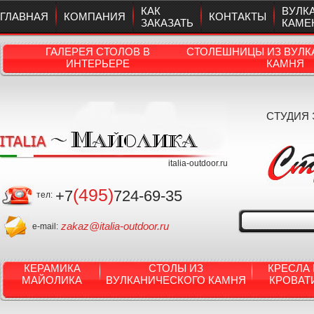
КАК
ВУЛК
ГЛАВНАЯ
КОМПАНИЯ
КОНТАКТЫ
ЗАКАЗАТЬ
КАМЕ
ГАЛЕРЕЯ СТОЛОВ В
СТОЛЕШНИЦЫ ИЗ ВУЛК
ИНТЕРЬЕРЕ
КАМНЯ
СТУДИЯ
italia-outdoor.ru
(495)
+7
724-69-35
тел:
zakaz@italia-outdoor.ru
e-mail:
КЕРАМИКА
СТОЛЫ ИЗ
КРЕСЛА 
МАЙОЛИКА
ВУЛКАНИЧЕСКОГО КАМНЯ
КРОВАТ