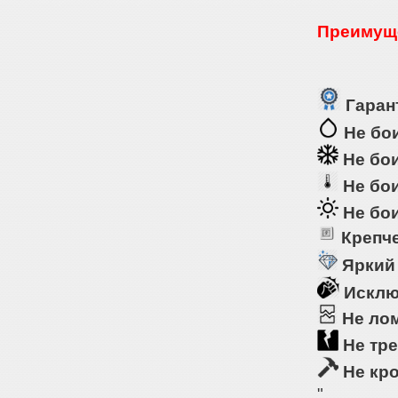
Преимуще
Гарант
Не бои
Не бои
Не бои
Не бои
Крепче
Яркий
Исклю
Не ло
Не тре
Не кр
"