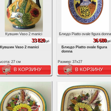
Кувшин Vaso 2 manici
Блюдо Piatto ovale figura donn
33 820
36 680
руб
руб
Кувшин Vaso 2 manici
Блюдо Piatto ovale figura
donna
сота: 27 см
Размер: 37х27
В КОРЗИНУ
В КОРЗИНУ