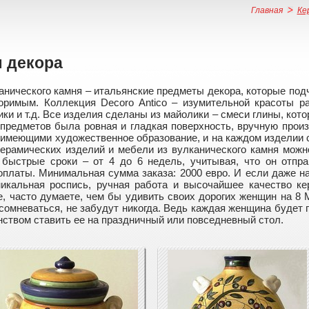
Главная
Ке
 декора
анического камня – итальянские предметы декора, которые под
оримым. Коллекция Decoro Antico – изумительной красоты р
и и т.д. Все изделия сделаны из майолики – смеси глины, кото
 предметов была ровная и гладкая поверхность, вручную произ
 имеющими художественное образование, и на каждом изделии 
ерамических изделий и мебели из вулканического камня можн
 быстрые сроки – от 4 до 6 недель, учитывая, что он отпра
платы. Минимальная сумма заказа: 2000 евро. И если даже на
уникальная роспись, ручная работа и высочайшее качество к
е, часто думаете, чем бы удивить своих дорогих женщин на 8 
е сомневаться, не забудут никогда. Ведь каждая женщина будет 
инством ставить ее на праздничный или повседневный стол.