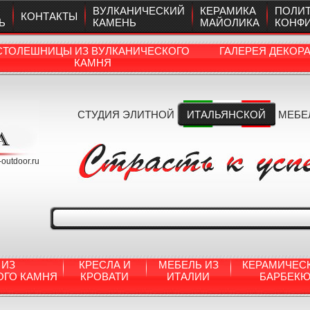
ВУЛКАНИЧЕСКИЙ
КЕРАМИКА
ПОЛИ
КОНТАКТЫ
Ь
КАМЕНЬ
МАЙОЛИКА
КОНФ
СТОЛЕШНИЦЫ ИЗ ВУЛКАНИЧЕСКОГО
ГАЛЕРЕЯ ДЕКОР
КАМНЯ
СТУДИЯ ЭЛИТНОЙ
ИТАЛЬЯНСКОЙ
МЕБЕ
a-outdoor.ru
 ИЗ
КРЕСЛА И
МЕБЕЛЬ ИЗ
КЕРАМИЧЕС
ОГО КАМНЯ
КРОВАТИ
ИТАЛИИ
БАРБЕК