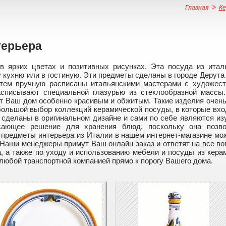
Главная
Ке
терьера
 в ярких цветах и позитивных рисунках. Эта посуда из итал
 кухню или в гостиную. Эти предметы сделаны в городе Дерута 
атем вручную расписаны итальянскими мастерами с художес
асписывают специальной глазурью из стеклообразной массы
 Ваш дом особенно красивым и обжитым. Такие изделия очень 
большой выбор коллекций керамической посуды, в которые вхо
ы сделаны в оригинальном дизайне и сами по себе являются и
сающее решение для хранения блюд, поскольку она позво
 предметы интерьера из Италии в нашем интернет-магазине мо
Наши менеджеры примут Ваш онлайн заказ и ответят на все во
, а также по уходу и использованию мебели и посуды из кера
юбой транспортной компанией прямо к порогу Вашего дома.