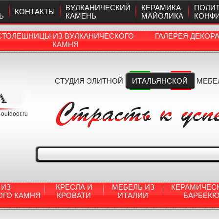
ВУЛКАНИЧЕСКИЙ
КЕРАМИКА
ПОЛИ
КОНТАКТЫ
Ь
КАМЕНЬ
МАЙОЛИКА
КОНФ
СТОЛЕШНИЦЫ ИЗ ВУЛКАНИЧЕСКОГО
ГАЛЕРЕЯ ДЕКОР
КАМНЯ
СТУДИЯ ЭЛИТНОЙ
ИТАЛЬЯНСКОЙ
МЕБЕ
a-outdoor.ru
 ИЗ
КРЕСЛА И
МЕБЕЛЬ ИЗ
КЕРАМИЧЕС
ОГО КАМНЯ
КРОВАТИ
ИТАЛИИ
БАРБЕК