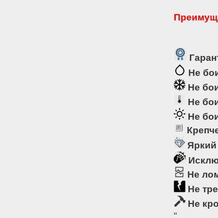
Преимуще
Гарант
Не бои
Не бои
Не бои
Не бои
Крепче
Яркий
Исклю
Не ло
Не тре
Не кр
"