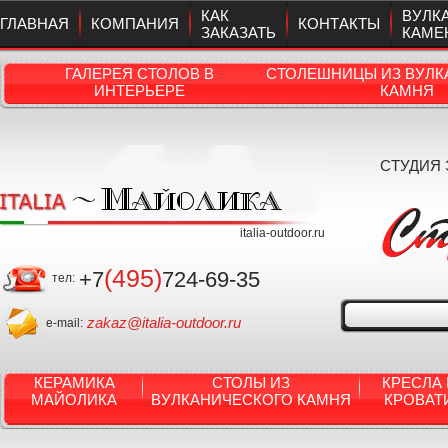
КАК
ВУЛК
ГЛАВНАЯ
КОМПАНИЯ
КОНТАКТЫ
ЗАКАЗАТЬ
КАМЕ
ГАЛЕРЕЯ СТОЛОВ В
СТОЛЕШНИЦЫ ИЗ ВУЛК
ИНТЕРЬЕРЕ
КАМНЯ
СТУДИЯ
italia-outdoor.ru
(495)
+7
724-69-35
тел:
zakaz@italia-outdoor.ru
e-mail:
КЕРАМИКА
СТОЛЫ ИЗ
КРЕСЛА 
МАЙОЛИКА
ВУЛКАНИЧЕСКОГО КАМНЯ
КРОВАТ