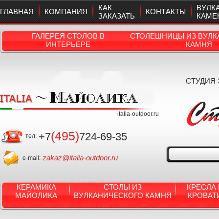
КАК
ВУЛК
ГЛАВНАЯ
КОМПАНИЯ
КОНТАКТЫ
ЗАКАЗАТЬ
КАМЕ
ГАЛЕРЕЯ СТОЛОВ В
СТОЛЕШНИЦЫ ИЗ ВУЛК
ИНТЕРЬЕРЕ
КАМНЯ
СТУДИЯ
italia-outdoor.ru
(495)
+7
724-69-35
тел:
zakaz@italia-outdoor.ru
e-mail:
КЕРАМИКА
СТОЛЫ ИЗ
КРЕСЛА 
МАЙОЛИКА
ВУЛКАНИЧЕСКОГО КАМНЯ
КРОВАТ