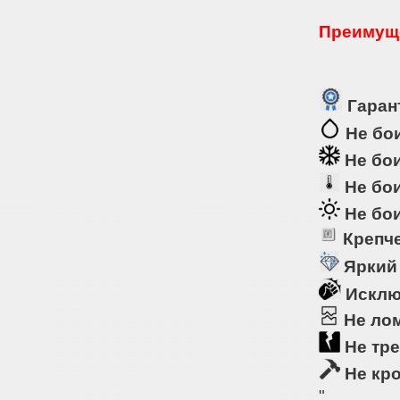
Преимуще
Гарант
Не бои
Не бои
Не бои
Не бои
Крепче
Яркий
Исклю
Не ло
Не тре
Не кр
"