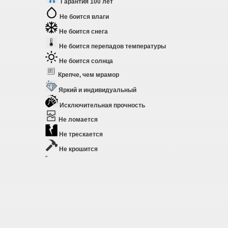
Гарантия 100 лет
Не боится влаги
Не боится снега
Не боится перепадов температуры
Не боится солнца
Крепче, чем мрамор
Яркий и индивидуальный
Исключительная прочность
Не ломается
Не трескается
Не крошится
"