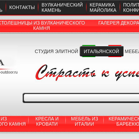
ВУЛКАНИЧЕСКИЙ
КЕРАМИКА
ПОЛИ
КОНТАКТЫ
Ь
КАМЕНЬ
МАЙОЛИКА
КОНФ
СТОЛЕШНИЦЫ ИЗ ВУЛКАНИЧЕСКОГО
ГАЛЕРЕЯ ДЕКОР
КАМНЯ
СТУДИЯ ЭЛИТНОЙ
ИТАЛЬЯНСКОЙ
МЕБЕ
a-outdoor.ru
 ИЗ
КРЕСЛА И
МЕБЕЛЬ ИЗ
КЕРАМИЧЕС
ОГО КАМНЯ
КРОВАТИ
ИТАЛИИ
БАРБЕК