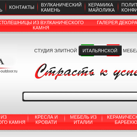
ВУЛКАНИЧЕСКИЙ
КЕРАМИКА
ПОЛИ
КОНТАКТЫ
Ь
КАМЕНЬ
МАЙОЛИКА
КОНФ
СТОЛЕШНИЦЫ ИЗ ВУЛКАНИЧЕСКОГО
ГАЛЕРЕЯ ДЕКОР
КАМНЯ
СТУДИЯ ЭЛИТНОЙ
ИТАЛЬЯНСКОЙ
МЕБЕ
a-outdoor.ru
 ИЗ
КРЕСЛА И
МЕБЕЛЬ ИЗ
КЕРАМИЧЕС
ОГО КАМНЯ
КРОВАТИ
ИТАЛИИ
БАРБЕК