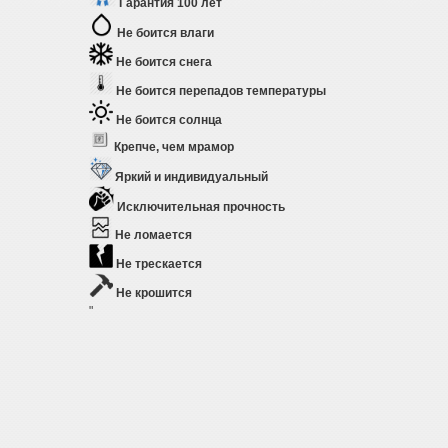
Гарантия 100 лет
Не боится влаги
Не боится снега
Не боится перепадов температуры
Не боится солнца
Крепче, чем мрамор
Яркий и индивидуальный
Исключительная прочность
Не ломается
Не трескается
Не крошится
"