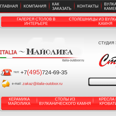
КАК
ВУЛК
ГЛАВНАЯ
КОМПАНИЯ
КОНТАКТЫ
ЗАКАЗАТЬ
КАМЕ
ГАЛЕРЕЯ СТОЛОВ В
СТОЛЕШНИЦЫ ИЗ ВУЛК
ИНТЕРЬЕРЕ
КАМНЯ
СТУДИЯ
italia-outdoor.ru
(495)
+7
724-69-35
тел:
zakaz@italia-outdoor.ru
e-mail:
КЕРАМИКА
СТОЛЫ ИЗ
КРЕСЛА 
МАЙОЛИКА
ВУЛКАНИЧЕСКОГО КАМНЯ
КРОВАТ