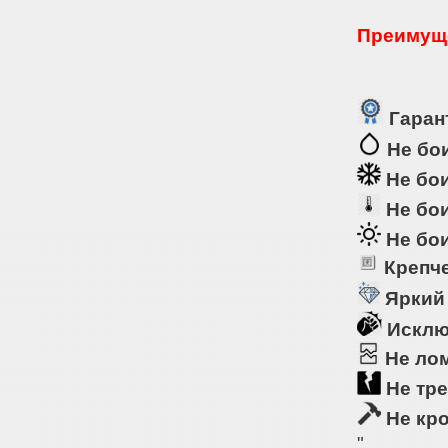
Преимуще
Гарант
Не бои
Не бои
Не бои
Не бои
Крепче
Яркий
Исклю
Не ло
Не тре
Не кр
"