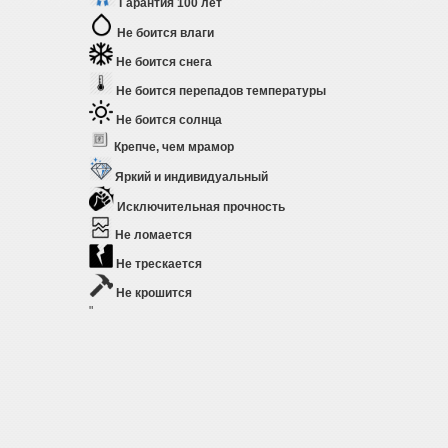
Гарантия 100 лет
Не боится влаги
Не боится снега
Не боится перепадов температуры
Не боится солнца
Крепче, чем мрамор
Яркий и индивидуальный
Исключительная прочность
Не ломается
Не трескается
Не крошится
"