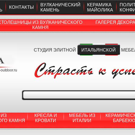
ВУЛКАНИЧЕСКИЙ
КЕРАМИКА
ПОЛИ
КОНТАКТЫ
Ь
КАМЕНЬ
МАЙОЛИКА
КОНФ
СТОЛЕШНИЦЫ ИЗ ВУЛКАНИЧЕСКОГО
ГАЛЕРЕЯ ДЕКОР
КАМНЯ
СТУДИЯ ЭЛИТНОЙ
ИТАЛЬЯНСКОЙ
МЕБЕ
a-outdoor.ru
 ИЗ
КРЕСЛА И
МЕБЕЛЬ ИЗ
КЕРАМИЧЕС
ОГО КАМНЯ
КРОВАТИ
ИТАЛИИ
БАРБЕК