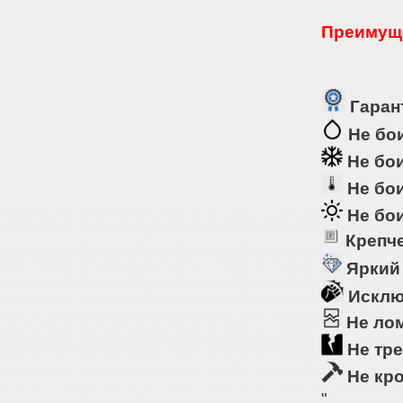
Преимуще
Гарант
Не бои
Не бои
Не бои
Не бои
Крепче
Яркий
Исклю
Не ло
Не тре
Не кр
"