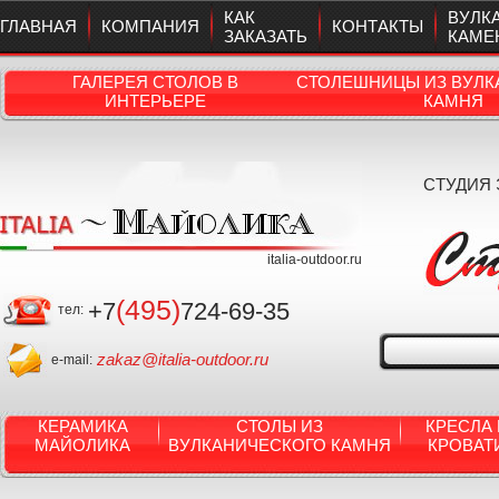
КАК
ВУЛК
ГЛАВНАЯ
КОМПАНИЯ
КОНТАКТЫ
ЗАКАЗАТЬ
КАМЕ
ГАЛЕРЕЯ СТОЛОВ В
СТОЛЕШНИЦЫ ИЗ ВУЛК
ИНТЕРЬЕРЕ
КАМНЯ
СТУДИЯ
italia-outdoor.ru
(495)
+7
724-69-35
тел:
zakaz@italia-outdoor.ru
e-mail:
КЕРАМИКА
СТОЛЫ ИЗ
КРЕСЛА 
МАЙОЛИКА
ВУЛКАНИЧЕСКОГО КАМНЯ
КРОВАТ