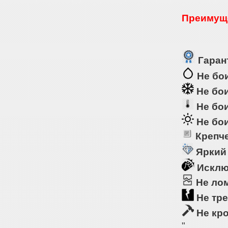
Преимуще
Гарант
Не бои
Не бои
Не бои
Не бои
Крепче
Яркий
Исклю
Не ло
Не тре
Не кр
"