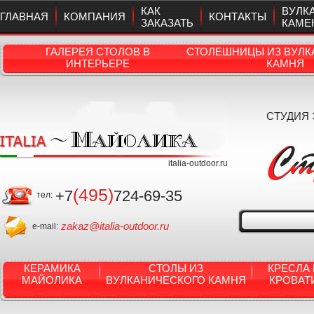
КАК
ВУЛК
ГЛАВНАЯ
КОМПАНИЯ
КОНТАКТЫ
ЗАКАЗАТЬ
КАМЕ
ГАЛЕРЕЯ СТОЛОВ В
СТОЛЕШНИЦЫ ИЗ ВУЛК
ИНТЕРЬЕРЕ
КАМНЯ
СТУДИЯ
italia-outdoor.ru
(495)
+7
724-69-35
тел:
zakaz@italia-outdoor.ru
e-mail:
КЕРАМИКА
СТОЛЫ ИЗ
КРЕСЛА 
МАЙОЛИКА
ВУЛКАНИЧЕСКОГО КАМНЯ
КРОВАТ