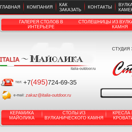
КАК
ВУЛК
ГЛАВНАЯ
КОМПАНИЯ
КОНТАКТЫ
ЗАКАЗАТЬ
КАМЕ
ГАЛЕРЕЯ СТОЛОВ В
СТОЛЕШНИЦЫ ИЗ ВУЛК
ИНТЕРЬЕРЕ
КАМНЯ
СТУДИЯ
italia-outdoor.ru
(495)
+7
724-69-35
тел:
zakaz@italia-outdoor.ru
e-mail:
КЕРАМИКА
СТОЛЫ ИЗ
КРЕСЛА 
МАЙОЛИКА
ВУЛКАНИЧЕСКОГО КАМНЯ
КРОВАТ