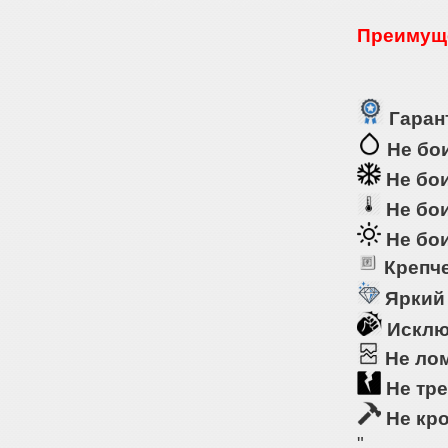
Преимуще
Гарант
Не бои
Не бои
Не бои
Не бои
Крепче
Яркий
Исклю
Не ло
Не тре
Не кр
"