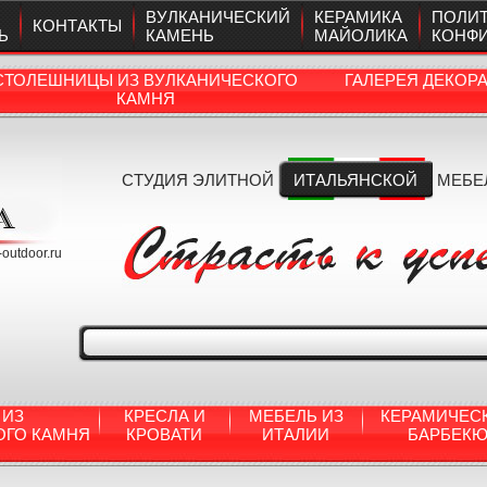
ВУЛКАНИЧЕСКИЙ
КЕРАМИКА
ПОЛИ
КОНТАКТЫ
Ь
КАМЕНЬ
МАЙОЛИКА
КОНФ
СТОЛЕШНИЦЫ ИЗ ВУЛКАНИЧЕСКОГО
ГАЛЕРЕЯ ДЕКОР
КАМНЯ
СТУДИЯ ЭЛИТНОЙ
ИТАЛЬЯНСКОЙ
МЕБЕ
a-outdoor.ru
 ИЗ
КРЕСЛА И
МЕБЕЛЬ ИЗ
КЕРАМИЧЕС
ОГО КАМНЯ
КРОВАТИ
ИТАЛИИ
БАРБЕК