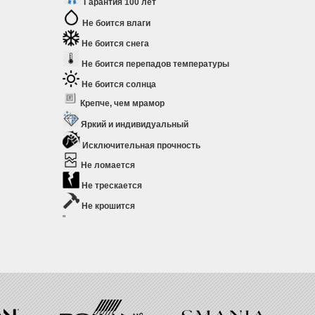
Гарантия 100 лет
Не боится влаги
Не боится снега
Не боится перепадов температуры
Не боится солнца
Крепче, чем мрамор
Яркий и индивидуальный
Исключительная прочность
Не ломается
Не трескается
Не крошится
"