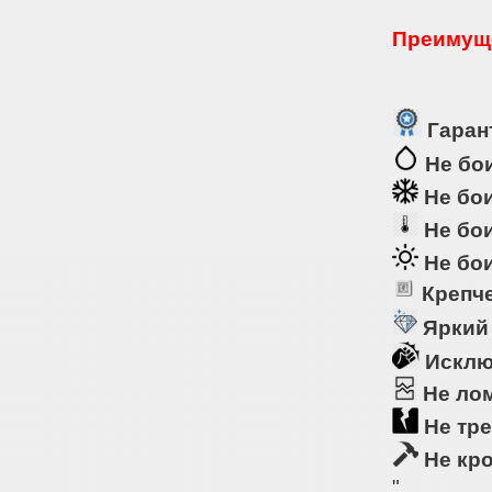
Преимуще
Гарант
Не бои
Не бои
Не бои
Не бои
Крепче
Яркий
Исклю
Не ло
Не тре
Не кр
"