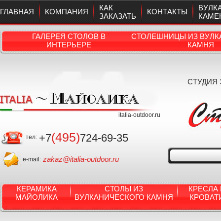
КАК
ВУЛК
ГЛАВНАЯ
КОМПАНИЯ
КОНТАКТЫ
ЗАКАЗАТЬ
КАМЕ
ГАЛЕРЕЯ СТОЛОВ В
СТОЛЕШНИЦЫ ИЗ ВУЛК
ИНТЕРЬЕРЕ
КАМНЯ
СТУДИЯ
italia-outdoor.ru
(495)
+7
724-69-35
тел:
zakaz@italia-outdoor.ru
e-mail:
КЕРАМИКА
СТОЛЫ ИЗ
КРЕСЛА 
МАЙОЛИКА
ВУЛКАНИЧЕСКОГО КАМНЯ
КРОВАТ