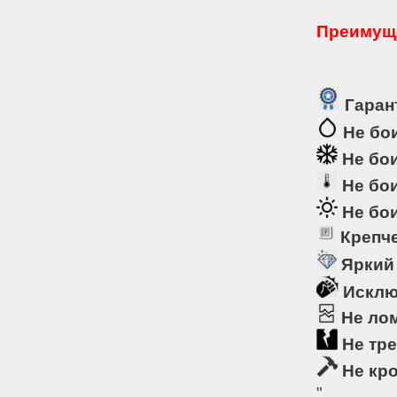
Преимуще
Гарант
Не бои
Не бои
Не бои
Не бои
Крепче
Яркий
Исклю
Не ло
Не тре
Не кр
"