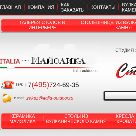
КАК
ВУЛК
ГЛАВНАЯ
КОМПАНИЯ
КОНТАКТЫ
ЗАКАЗАТЬ
КАМЕ
ГАЛЕРЕЯ СТОЛОВ В
СТОЛЕШНИЦЫ ИЗ ВУЛК
ИНТЕРЬЕРЕ
КАМНЯ
СТУДИЯ
italia-outdoor.ru
(495)
+7
724-69-35
тел:
zakaz@italia-outdoor.ru
e-mail:
КЕРАМИКА
СТОЛЫ ИЗ
КРЕСЛА 
МАЙОЛИКА
ВУЛКАНИЧЕСКОГО КАМНЯ
КРОВАТ