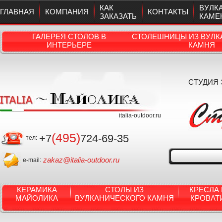
КАК
ВУЛК
ГЛАВНАЯ
КОМПАНИЯ
КОНТАКТЫ
ЗАКАЗАТЬ
КАМЕ
ГАЛЕРЕЯ СТОЛОВ В
СТОЛЕШНИЦЫ ИЗ ВУЛК
ИНТЕРЬЕРЕ
КАМНЯ
СТУДИЯ
italia-outdoor.ru
(495)
+7
724-69-35
тел:
zakaz@italia-outdoor.ru
e-mail:
КЕРАМИКА
СТОЛЫ ИЗ
КРЕСЛА 
МАЙОЛИКА
ВУЛКАНИЧЕСКОГО КАМНЯ
КРОВАТ