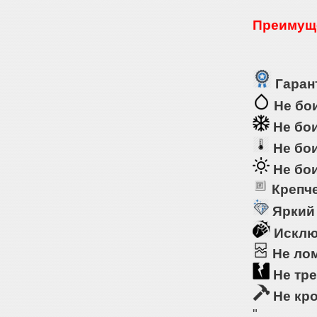
Преимуще
Гарант
Не бои
Не бои
Не бои
Не бои
Крепче
Яркий
Исклю
Не ло
Не тре
Не кр
"