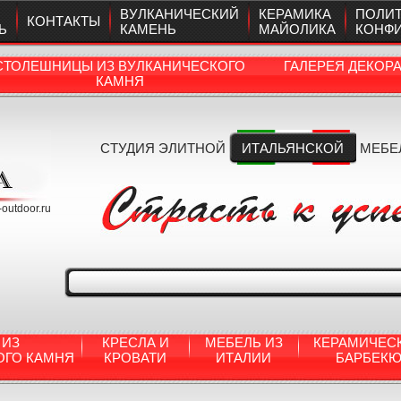
ВУЛКАНИЧЕСКИЙ
КЕРАМИКА
ПОЛИ
КОНТАКТЫ
Ь
КАМЕНЬ
МАЙОЛИКА
КОНФ
СТОЛЕШНИЦЫ ИЗ ВУЛКАНИЧЕСКОГО
ГАЛЕРЕЯ ДЕКОР
КАМНЯ
СТУДИЯ ЭЛИТНОЙ
ИТАЛЬЯНСКОЙ
МЕБЕ
a-outdoor.ru
 ИЗ
КРЕСЛА И
МЕБЕЛЬ ИЗ
КЕРАМИЧЕС
ОГО КАМНЯ
КРОВАТИ
ИТАЛИИ
БАРБЕК