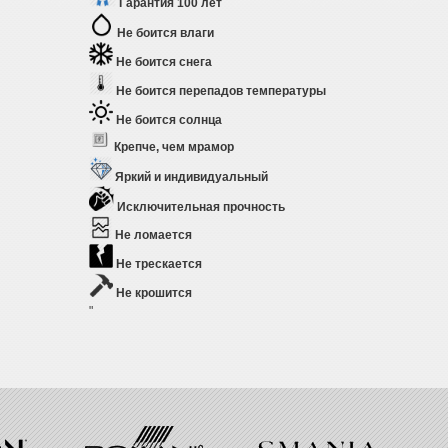
Гарантия 100 лет
Не боится влаги
Не боится снега
Не боится перепадов температуры
Не боится солнца
Крепче, чем мрамор
Яркий и индивидуальный
Исключительная прочность
Не ломается
Не трескается
Не крошится
"