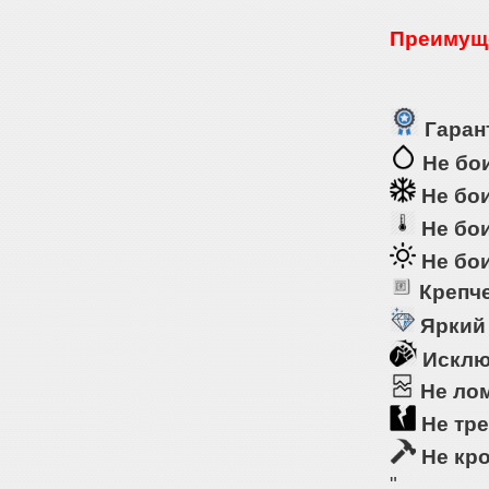
Преимуще
Гарант
Не бои
Не бои
Не бои
Не бои
Крепче
Яркий
Исклю
Не ло
Не тре
Не кр
"