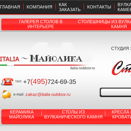
КАК
ВУЛК
ГЛАВНАЯ
КОМПАНИЯ
КОНТАКТЫ
ЗАКАЗАТЬ
КАМЕ
ГАЛЕРЕЯ СТОЛОВ В
СТОЛЕШНИЦЫ ИЗ ВУЛК
ИНТЕРЬЕРЕ
КАМНЯ
СТУДИЯ
italia-outdoor.ru
(495)
+7
724-69-35
тел:
zakaz@italia-outdoor.ru
e-mail:
КЕРАМИКА
СТОЛЫ ИЗ
КРЕСЛА 
МАЙОЛИКА
ВУЛКАНИЧЕСКОГО КАМНЯ
КРОВАТ