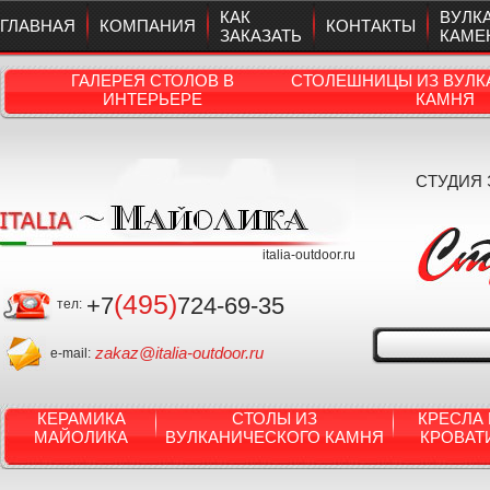
КАК
ВУЛК
ГЛАВНАЯ
КОМПАНИЯ
КОНТАКТЫ
ЗАКАЗАТЬ
КАМЕ
ГАЛЕРЕЯ СТОЛОВ В
СТОЛЕШНИЦЫ ИЗ ВУЛК
ИНТЕРЬЕРЕ
КАМНЯ
СТУДИЯ
italia-outdoor.ru
(495)
+7
724-69-35
тел:
zakaz@italia-outdoor.ru
e-mail:
КЕРАМИКА
СТОЛЫ ИЗ
КРЕСЛА 
МАЙОЛИКА
ВУЛКАНИЧЕСКОГО КАМНЯ
КРОВАТ