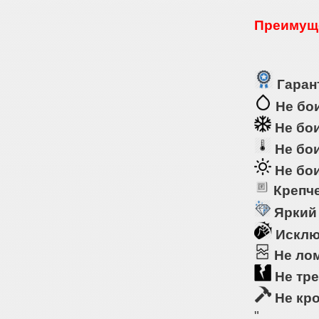
Преимуще
Гарант
Не бои
Не бои
Не бои
Не бои
Крепче
Яркий
Исклю
Не ло
Не тре
Не кр
"