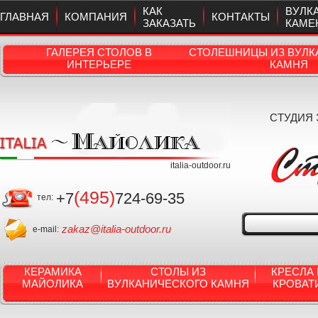
КАК
ВУЛК
ГЛАВНАЯ
КОМПАНИЯ
КОНТАКТЫ
ЗАКАЗАТЬ
КАМЕ
ГАЛЕРЕЯ СТОЛОВ В
СТОЛЕШНИЦЫ ИЗ ВУЛК
ИНТЕРЬЕРЕ
КАМНЯ
СТУДИЯ
italia-outdoor.ru
(495)
+7
724-69-35
тел:
zakaz@italia-outdoor.ru
e-mail:
КЕРАМИКА
СТОЛЫ ИЗ
КРЕСЛА 
МАЙОЛИКА
ВУЛКАНИЧЕСКОГО КАМНЯ
КРОВАТ