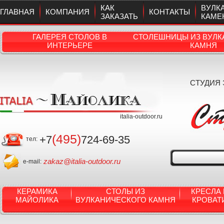
КАК
ВУЛК
ГЛАВНАЯ
КОМПАНИЯ
КОНТАКТЫ
ЗАКАЗАТЬ
КАМЕ
ГАЛЕРЕЯ СТОЛОВ В
СТОЛЕШНИЦЫ ИЗ ВУЛК
ИНТЕРЬЕРЕ
КАМНЯ
СТУДИЯ
italia-outdoor.ru
(495)
+7
724-69-35
тел:
zakaz@italia-outdoor.ru
e-mail:
КЕРАМИКА
СТОЛЫ ИЗ
КРЕСЛА 
МАЙОЛИКА
ВУЛКАНИЧЕСКОГО КАМНЯ
КРОВАТ