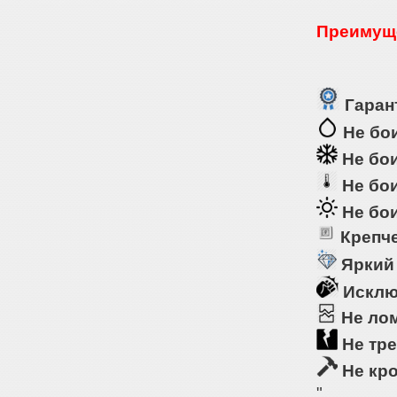
Преимуще
Гарант
Не бои
Не бои
Не бои
Не бои
Крепче
Яркий
Исклю
Не ло
Не тре
Не кр
"