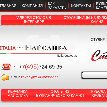
КАК
ВУЛК
ГЛАВНАЯ
КОМПАНИЯ
КОНТАКТЫ
ЗАКАЗАТЬ
КАМЕ
ГАЛЕРЕЯ СТОЛОВ В
СТОЛЕШНИЦЫ ИЗ ВУЛК
ИНТЕРЬЕРЕ
КАМНЯ
СТУДИЯ
italia-outdoor.ru
(495)
+7
724-69-35
тел:
zakaz@italia-outdoor.ru
e-mail:
КЕРАМИКА
СТОЛЫ ИЗ
КРЕСЛА 
МАЙОЛИКА
ВУЛКАНИЧЕСКОГО КАМНЯ
КРОВАТ