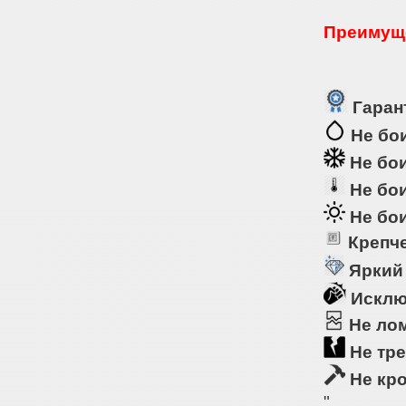
Преимуще
Гарант
Не бои
Не бои
Не бои
Не бои
Крепче
Яркий
Исклю
Не ло
Не тре
Не кр
"