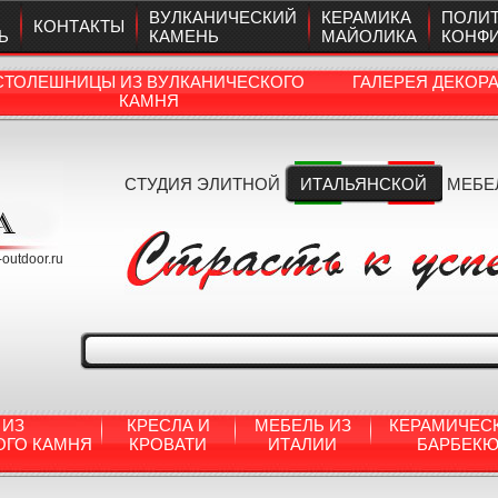
ВУЛКАНИЧЕСКИЙ
КЕРАМИКА
ПОЛИ
КОНТАКТЫ
Ь
КАМЕНЬ
МАЙОЛИКА
КОНФ
СТОЛЕШНИЦЫ ИЗ ВУЛКАНИЧЕСКОГО
ГАЛЕРЕЯ ДЕКОР
КАМНЯ
СТУДИЯ ЭЛИТНОЙ
ИТАЛЬЯНСКОЙ
МЕБЕ
a-outdoor.ru
 ИЗ
КРЕСЛА И
МЕБЕЛЬ ИЗ
КЕРАМИЧЕС
ОГО КАМНЯ
КРОВАТИ
ИТАЛИИ
БАРБЕК