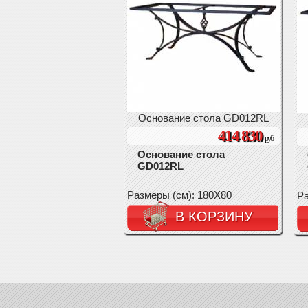
Основание стола GD012RL
414 830
руб
Основание стола
GD012RL
Размеры (см): 180X80
Ра
В КОРЗИНУ