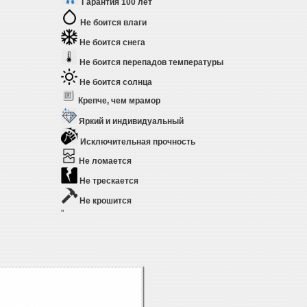
Гарантия 100 лет
Не боится влаги
Не боится снега
Не боится перепадов температуры
Не боится солнца
Крепче, чем мрамор
Яркий и индивидуальный
Исключительная прочность
Не ломается
Не трескается
Не крошится
"