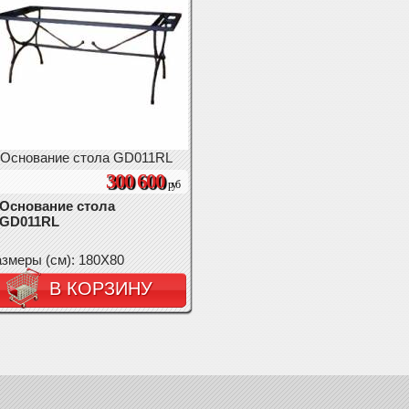
Основание стола GD011RL
300 600
руб
Основание стола
GD011RL
змеры (см): 180X80
В КОРЗИНУ