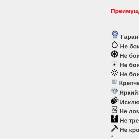
Преимуще
Гарант
Не бои
Не бои
Не бои
Не бои
Крепче
Яркий
Исклю
Не ло
Не тре
Не кр
"