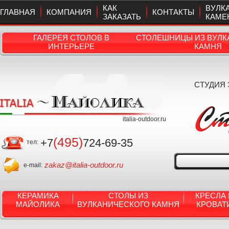
КАК
ВУЛК
ГЛАВНАЯ
КОМПАНИЯ
КОНТАКТЫ
ЗАКАЗАТЬ
КАМЕ
ГАЛЕРЕЯ СТОЛОВ В
СТОЛЕШНИЦЫ ИЗ ВУЛК
ИНТЕРЬЕРЕ
КАМНЯ
СТУДИЯ
italia-outdoor.ru
(495)
+7
724-69-35
тел:
zakaz@italia-outdoor.ru
e-mail:
КЕРАМИКА
СТОЛЫ ИЗ
КРЕСЛА 
МАЙОЛИКА
ВУЛКАНИЧЕСКОГО КАМНЯ
КРОВАТ