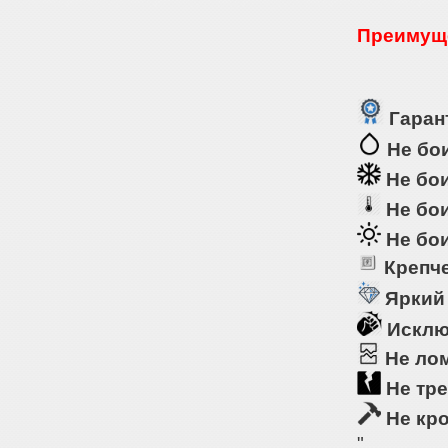
Преимуще
Гарант
Не бои
Не бои
Не бои
Не бои
Крепче
Яркий
Исклю
Не ло
Не тре
Не кр
"