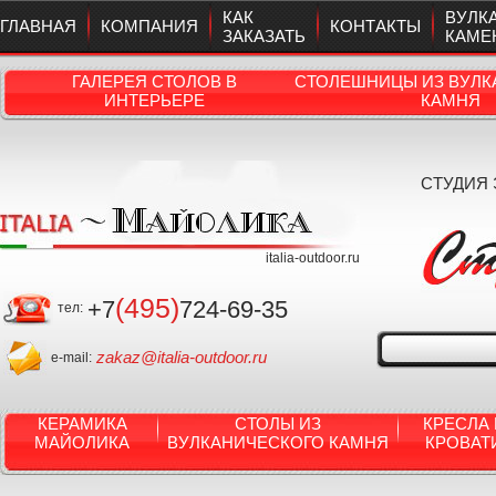
КАК
ВУЛК
ГЛАВНАЯ
КОМПАНИЯ
КОНТАКТЫ
ЗАКАЗАТЬ
КАМЕ
ГАЛЕРЕЯ СТОЛОВ В
СТОЛЕШНИЦЫ ИЗ ВУЛК
ИНТЕРЬЕРЕ
КАМНЯ
СТУДИЯ
italia-outdoor.ru
(495)
+7
724-69-35
тел:
zakaz@italia-outdoor.ru
e-mail:
КЕРАМИКА
СТОЛЫ ИЗ
КРЕСЛА 
МАЙОЛИКА
ВУЛКАНИЧЕСКОГО КАМНЯ
КРОВАТ