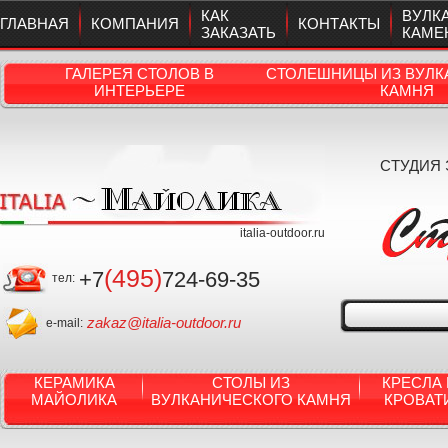
КАК
ВУЛК
ГЛАВНАЯ
КОМПАНИЯ
КОНТАКТЫ
ЗАКАЗАТЬ
КАМЕ
ГАЛЕРЕЯ СТОЛОВ В
СТОЛЕШНИЦЫ ИЗ ВУЛК
ИНТЕРЬЕРЕ
КАМНЯ
СТУДИЯ
italia-outdoor.ru
(495)
+7
724-69-35
тел:
zakaz@italia-outdoor.ru
e-mail:
КЕРАМИКА
СТОЛЫ ИЗ
КРЕСЛА 
МАЙОЛИКА
ВУЛКАНИЧЕСКОГО КАМНЯ
КРОВАТ