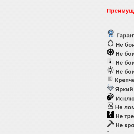
Преимуще
Гарант
Не бои
Не бои
Не бои
Не бои
Крепче
Яркий
Исклю
Не ло
Не тре
Не кр
"