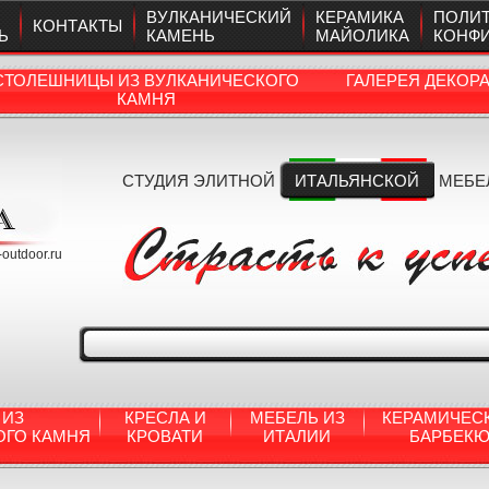
ВУЛКАНИЧЕСКИЙ
КЕРАМИКА
ПОЛИ
КОНТАКТЫ
Ь
КАМЕНЬ
МАЙОЛИКА
КОНФ
СТОЛЕШНИЦЫ ИЗ ВУЛКАНИЧЕСКОГО
ГАЛЕРЕЯ ДЕКОР
КАМНЯ
СТУДИЯ ЭЛИТНОЙ
ИТАЛЬЯНСКОЙ
МЕБЕ
a-outdoor.ru
 ИЗ
КРЕСЛА И
МЕБЕЛЬ ИЗ
КЕРАМИЧЕС
ОГО КАМНЯ
КРОВАТИ
ИТАЛИИ
БАРБЕК