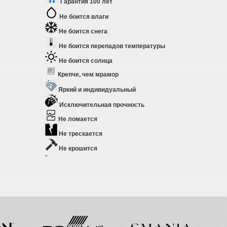
Гарантия 100 лет
Не боится влаги
Не боится снега
Не боится перепадов температуры
Не боится солнца
Крепче, чем мрамор
Яркий и индивидуальный
Исключительная прочность
Не ломается
Не трескается
Не крошится
"