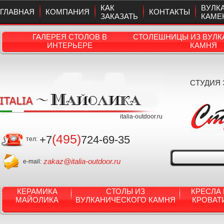
КАК
ВУЛК
ГЛАВНАЯ
КОМПАНИЯ
КОНТАКТЫ
ЗАКАЗАТЬ
КАМЕ
ГАЛЕРЕЯ СТОЛОВ В
СТОЛЕШНИЦЫ ИЗ ВУЛК
ИНТЕРЬЕРЕ
КАМНЯ
СТУДИЯ
italia-outdoor.ru
(495)
+7
724-69-35
тел:
zakaz@italia-outdoor.ru
e-mail:
КЕРАМИКА
СТОЛЫ ИЗ
КРЕСЛА 
МАЙОЛИКА
ВУЛКАНИЧЕСКОГО КАМНЯ
КРОВАТ