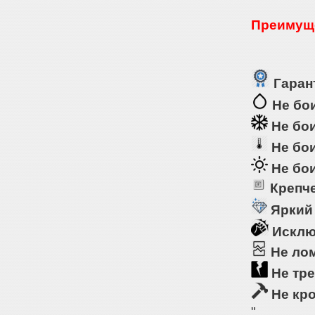
Преимуще
Гарант
Не бои
Не бои
Не бои
Не бои
Крепче
Яркий
Исклю
Не ло
Не тре
Не кр
"