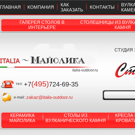
КАК
ВУЛК
ГЛАВНАЯ
КОМПАНИЯ
КОНТАКТЫ
ЗАКАЗАТЬ
КАМЕ
ГАЛЕРЕЯ СТОЛОВ В
СТОЛЕШНИЦЫ ИЗ ВУЛК
ИНТЕРЬЕРЕ
КАМНЯ
СТУДИЯ
italia-outdoor.ru
(495)
+7
724-69-35
тел:
zakaz@italia-outdoor.ru
e-mail:
КЕРАМИКА
СТОЛЫ ИЗ
КРЕСЛА 
МАЙОЛИКА
ВУЛКАНИЧЕСКОГО КАМНЯ
КРОВАТ