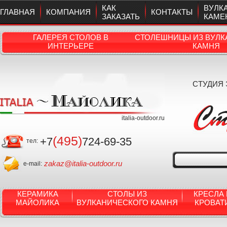
КАК
ВУЛК
ГЛАВНАЯ
КОМПАНИЯ
КОНТАКТЫ
ЗАКАЗАТЬ
КАМЕ
ГАЛЕРЕЯ СТОЛОВ В
СТОЛЕШНИЦЫ ИЗ ВУЛК
ИНТЕРЬЕРЕ
КАМНЯ
СТУДИЯ
italia-outdoor.ru
(495)
+7
724-69-35
тел:
zakaz@italia-outdoor.ru
e-mail:
КЕРАМИКА
СТОЛЫ ИЗ
КРЕСЛА 
МАЙОЛИКА
ВУЛКАНИЧЕСКОГО КАМНЯ
КРОВАТ