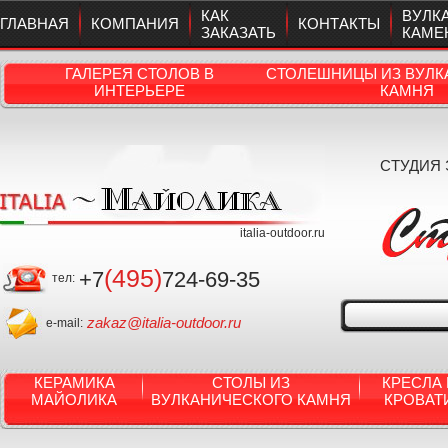
КАК
ВУЛК
ГЛАВНАЯ
КОМПАНИЯ
КОНТАКТЫ
ЗАКАЗАТЬ
КАМЕ
ГАЛЕРЕЯ СТОЛОВ В
СТОЛЕШНИЦЫ ИЗ ВУЛК
ИНТЕРЬЕРЕ
КАМНЯ
СТУДИЯ
italia-outdoor.ru
(495)
+7
724-69-35
тел:
zakaz@italia-outdoor.ru
e-mail:
КЕРАМИКА
СТОЛЫ ИЗ
КРЕСЛА 
МАЙОЛИКА
ВУЛКАНИЧЕСКОГО КАМНЯ
КРОВАТ