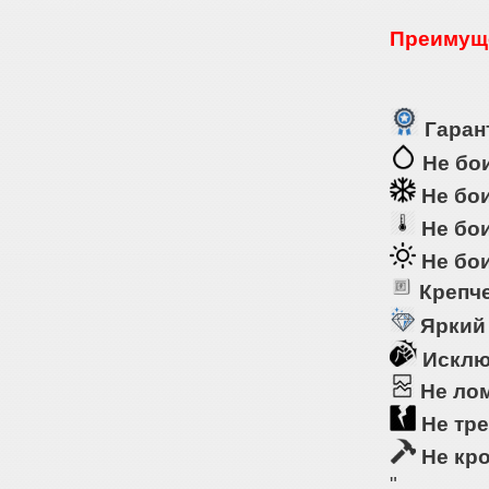
Преимуще
Гарант
Не бои
Не бои
Не бои
Не бои
Крепче
Яркий
Исклю
Не ло
Не тре
Не кр
"